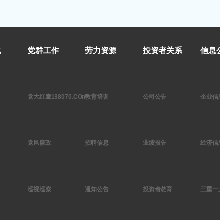
化
党群工作
劳力资源
投资者关系
信息
党大红鹰188070.COm作
教育培训
公司公告
企业信
党风廉政
招聘信息
业绩报告
经济信
巡视巡察
通知公告
投资者教育
三重一