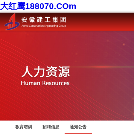
大红鹰188070.COm
教育培训
招聘信息
通知公告