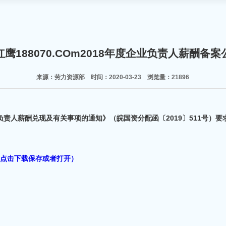
红鹰188070.COm2018年度企业负责人薪酬备案
来源：劳力资源部 时间：2020-03-23 浏览量：21896
2019
511
公司负责人薪酬兑现及有关事项的通知》（皖国资分配函〔
〕
号
）
要
(点击下载保存或者打开）