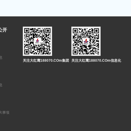
公开
息
关注大红鹰188070.COm集团
关注大红鹰188070.COm信息化
息
大事项