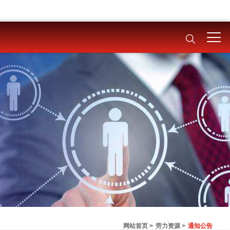
网站首页 >
劳力资源 >
通知公告