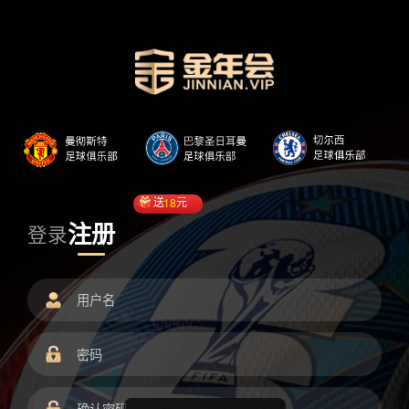
送
18
元
注册
登录