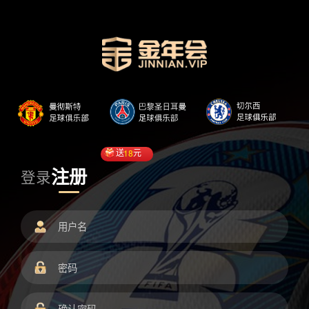
送
18
元
注册
登录