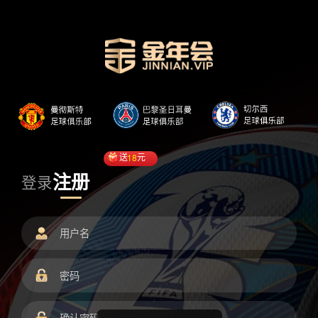
送
18
元
注册
登录