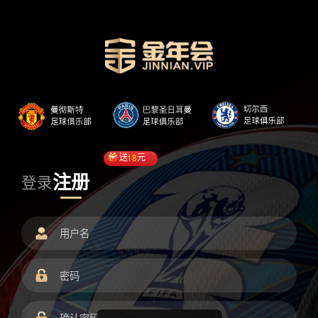
送
18
元
注册
登录