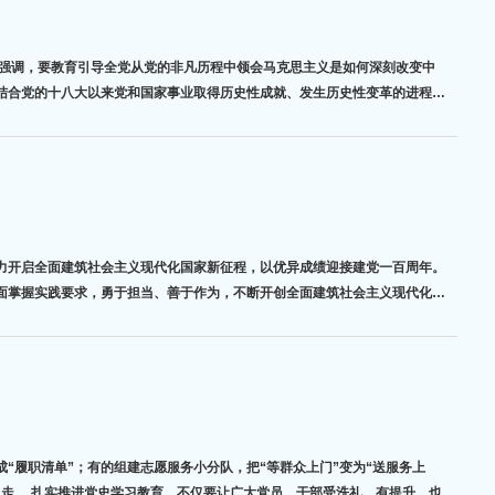
结合党的十八大以来党和国家事业取得历史性成就、发生历史性变革的进程，
力开启全面建筑社会主义现代化国家新征程，以优异成绩迎接建党一百周年。
面掌握实践要求，勇于担当、善于作为，不断开创全面建筑社会主义现代化国
“履职清单”；有的组建志愿服务小分队，把“等群众上门”变为“送服务上
升，也要