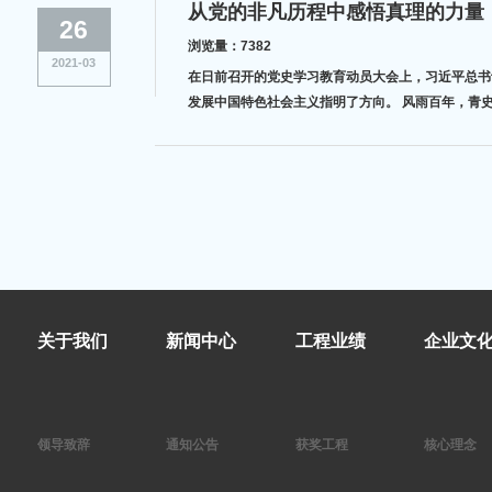
从党的非凡历程中感悟真理的力量
26
浏览量：7382
2021-03
在日前召开的党史学习教育动员大会上，习近平总书
发展中国特色社会主义指明了方向。 风雨百年，青史可鉴。我们党的历史，就是一部不断推进马克思主义中国化的历史，就是一部不断推进理论创新、进行理论创造的历史。从站起来、富起来到强起来的伟大飞跃
中，党和人民事业的
关于我们
新闻中心
工程业绩
企业文
领导致辞
通知公告
获奖工程
核心理念