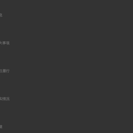
息
大事项
任履行
实情况
建