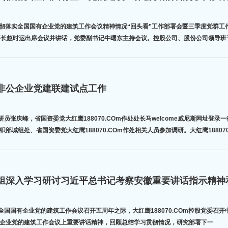
委召开贯彻落实全国国有企业党的建筑工作会议精神情况“回头看”工作部署会暨三季度党
、董事长赵时运出席会议并讲话，党委副书记牛曙东主持会议。控股公司、股份公司领导班
非公企业党建联建试点工作
员张庆峰，省国资委党大红鹰188070.COm作处处长马welcome威尼斯网址
城组处、省国资委党大红鹰188070.COm作处相关人员参加调研。大红鹰18807
全国国有企业党的建筑工作会议召开五周年之际，大红鹰188070.COm控股党委
企业党的建筑工作会议上重要讲话精神，回顾总结学习贯彻情况，研究部署下一