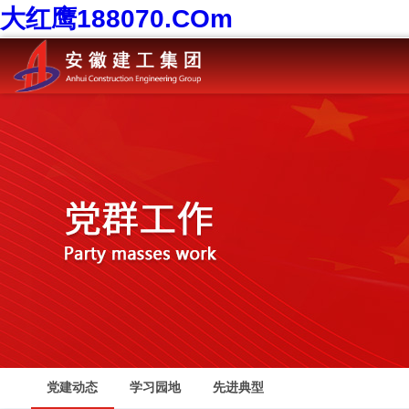
大红鹰188070.COm
党建动态
学习园地
先进典型