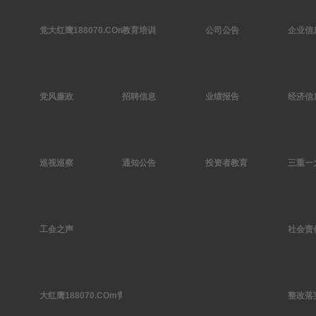
党大红鹰188070.COm作
教育培训
公司公告
企业信
党风廉政
招聘信息
业绩报告
经济信
巡视巡察
通知公告
投资者教育
三重一
工会之声
社会责
大红鹰188070.COm青年
整改落