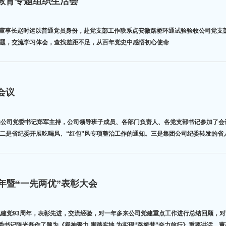
教育专题组织生活会
委书记、董事长赵时运以普通党员身份，赴党支部工作联系点安徽路桥环通试验验收公司
主题，交流学习体会，查找差距不足，从百年党史中感悟初心使命
会议
由公司党委书记郑军主持，公司领导班子成员、各部门负责人、各党支部书记参加了会
二是省纪委开展吃喝风、“红包”风专项整治工作的通知。三是集团公司纪委转发的省
年暨“一先两优”表彰大会
祝建党93周年，表彰先进，交流经验，对一年多来公司党建重点工作进行总结回顾，
党委书记陈光磊作了题为《凝神聚力 脚踏实地 为实现“路桥梦”奋力前行》重要讲话