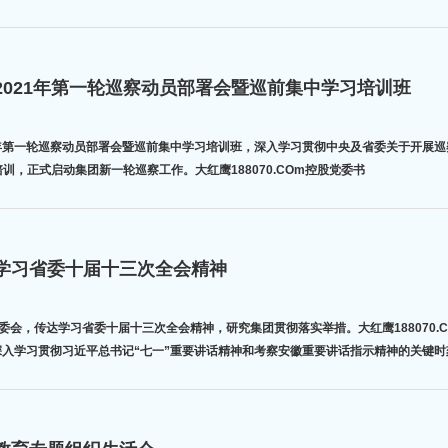
召开2021年第一轮巡察动员部署会暨巡前集中学习培训班
2021年第一轮巡察动员部署会暨巡前集中学习培训班，深入学习贯彻中央及省委关于开
训，正式启动集团新一轮巡察工作。大红鹰188070.COm控股党委书
传达学习省委十届十三次全会精神
开党委会，传达学习省委十届十三次全会精神，研究集团贯彻落实举措。大红鹰188070.
全会是在深入学习贯彻习近平总书记“七一”重要讲话精神和考察安徽重要讲话指示精神的关键