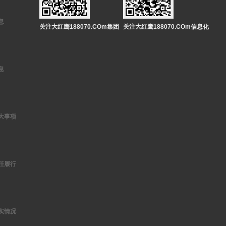
息
关注大红鹰188070.COm集团
关注大红鹰188070.COm信息化
息
大事项
任履行
实情况