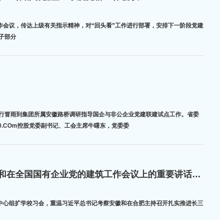
群工作会议，传达上级有关指示精神，对“回头看”工作进行部署，安排下一阶段党建
子部分
登录一行冒雨到集团所属安徽路桥调研指导国企与非公企业党建联建试点工作。省委
0.COm控股党委副书记、工会主席牛曙东，党委委
大红鹰188070.COm控股党委中心组深入学习研讨习近平总书记考察安徽重要讲话指示精神和在全国国有企业党的建筑工作会议上的重要讲话精神
召开中心组扩学校习会，重温习近平总书记考察安徽和在合肥主持召开扎实推进长三