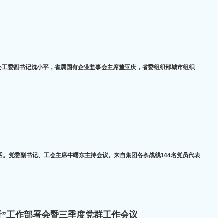
公工委副书记沈小平，省属国有企业监事会主席董亚庆，省委组织部城市组织
讲话。党委副书记、工会主席牛曙东主持会议。来自集团各条战线144名党员代表
头看”工作部署会暨三季度党群工作会议