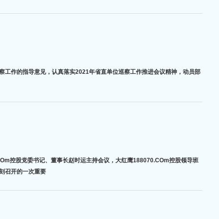
展巡察工作的指导意见，认真落实2021年省直单位巡察工作推进会议精神，动员部
COm控股党委书记、董事长赵时运主持会议，大红鹰188070.COm控股领导班
时刻召开的一次重要