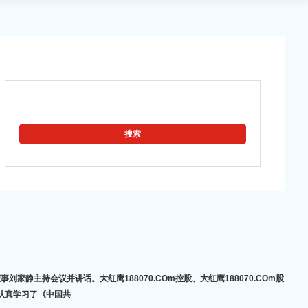
家静主持会议并讲话。大红鹰188070.COm控股、大红鹰188070.COm股
神，认真学习了《中国共