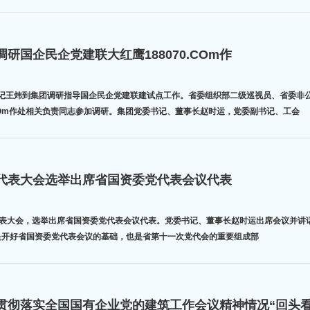
国企民企党建联大红鹰188070.COm作
书记王炜到集团调研指导国企民企党建联建试点工作。省委组织部二级巡视员、省委非
.COm作处相关负责同志参加调研。集团党委书记、董事长赵时运，党委副书记、工会
党员代表大会选举出席省国资委党代表会议代表
开党员代表大会，选举出席省国资委党代表会议代表。党委书记、董事长赵时运出席会议并
会议，是开好省国资委党代表会议的基础，也是省第十一次党代会的重要组成部
委召开贯彻落实全国国有企业党的建筑工作会议精神情况“回