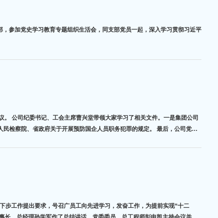
党支部，参加党史学习教育专题组织生活会，同支部党员一起，深入学习贯彻习近平
议。 公司纪委书记、工会主席曹兴堂带领大家学习了相关文件。一是集团公司
人民检察院、省政府关于开展预防国企人员职务犯罪的规定。 最后，公司党委
对下步工作提出要求，号召广员工向先进学习，发奋工作，为提前实现“十二
，董事长、总经理孙学军作了总结讲话，党委委员、总工程师彭申凯主持会议并宣