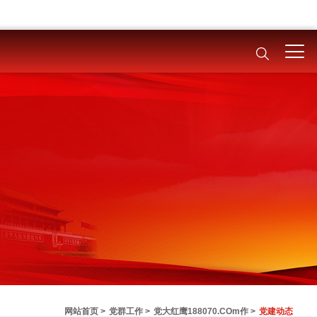
网站首页 >
党群工作 >
党大红鹰188070.COm作 >
党建动态