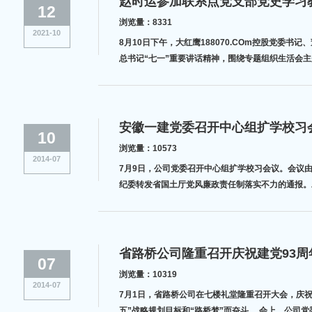
赵时运参加联系点党支部党史学习
12
浏览量：8331
2021-10
8月10日下午，大红鹰188070.COm控股党
总书记“七一”重要讲话精神，围绕专题组织生活会
安徽一建党委召开中心组扩学校习
10
浏览量：10573
2014-07
7月9日，公司党委召开中心组扩学校习会议。会议
纪委转发省国土厅党风廉政责任制落实不力的通报。
书记郑军
省路桥公司隆重召开庆祝建党93周
07
浏览量：10319
2014-07
7月1日，省路桥公司在七楼礼堂隆重召开大会，庆
五”战略规划目标和“路桥梦”而奋斗。 会上，公司