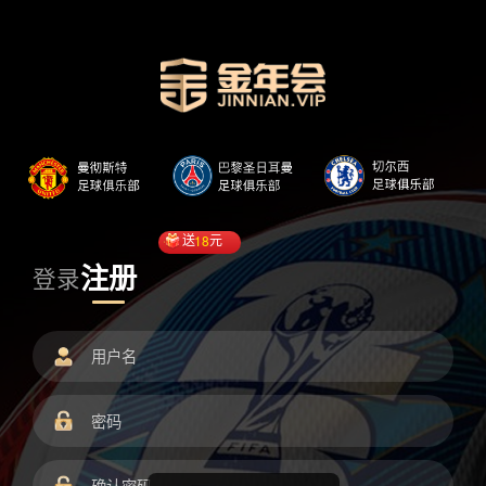
送
18
元
注册
登录