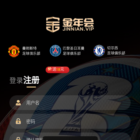
送
18
元
注册
登录