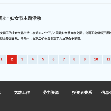
新功” 妇女节主题活动
职工的业余文化生活，在第112个“三八”国际妇女节来临之际，公司工会组织开展以
烈士陵园参观。活动中，女职工们先后参观了八块革命史记墙、
1
2
3
4
5
6
7
8
9
10
11
化
党群工作
劳力资源
投资者关系
信息