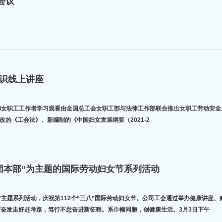
会议
知识线上讲座
工和女职工工作者学习观看由全国总工会女职工部与法律工作部联合推出女职工劳动安全
的《工会法》、新编制的《中国妇女发展纲要（2021-2
团本部”为主题的国际劳动妇女节系列活动
”主题系列活动，庆祝第112个“三八”国际劳动妇女节。公司工会通过举办健康讲座
，踔厉奋发走好赶考路，笃行不怠奋进新征程。系巾帼同胞，创健康生活。3月3日下午