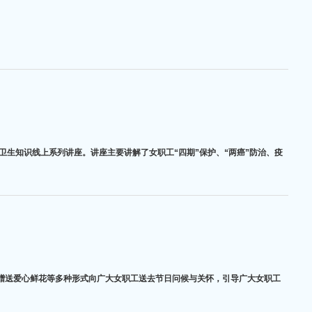
卫生知识线上系列讲座。讲座主要讲解了女职工“四期”保护、“两癌”防治、疫
、赠送爱心鲜花等多种形式向广大女职工送去节日问候与关怀，引导广大女职工