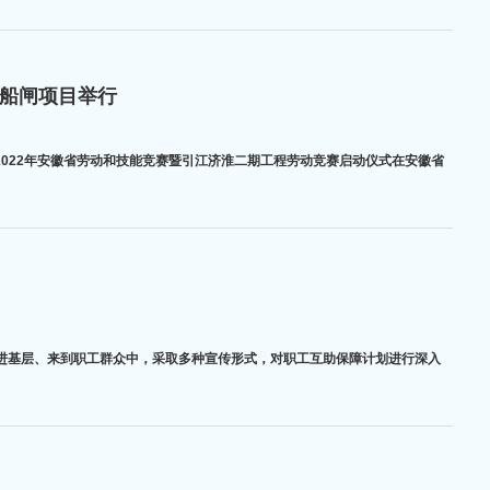
口船闸项目举行
的2022年安徽省劳动和技能竞赛暨引江济淮二期工程劳动竞赛启动仪式在安徽省
进基层、来到职工群众中，采取多种宣传形式，对职工互助保障计划进行深入