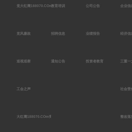
党大红鹰188070.COm作
教育培训
公司公告
企业信
党风廉政
招聘信息
业绩报告
经济信
巡视巡察
通知公告
投资者教育
三重一
工会之声
社会责
大红鹰188070.COm青年
整改落