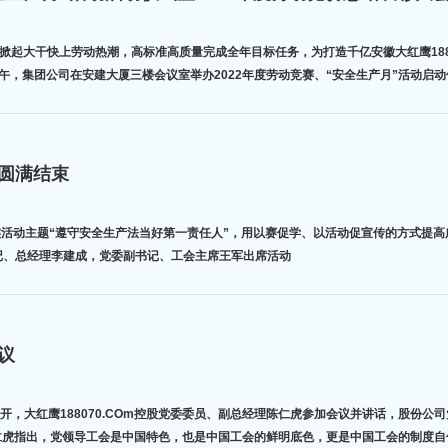
大干快上劳动热潮，高标准高质量完成全年目标任务，为打造千亿安徽大红鹰188070.C
1日上午，集团公司在安建大厦三楼会议室举办2022年度劳动竞赛、“安全生产月”活动启
动圆满结束
实活动主题“遵守安全生产法当好第一责任人”，用以赛促学、以活动促宣传的方式提高
书记、总经理李建成，党委副书记、工会主席王军出席活动
议
召开，大红鹰188070.COm控股党委委员、副总经理陈仁虎参加会议并讲话，股份公司
，陈仁虎指出，党领导工会是中国特色，也是中国工会的鲜明底色，更是中国工会的制度自