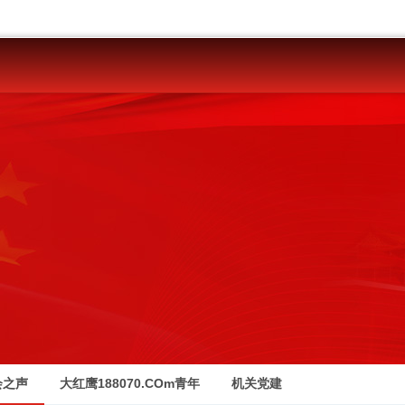
会之声
大红鹰188070.COm青年
机关党建