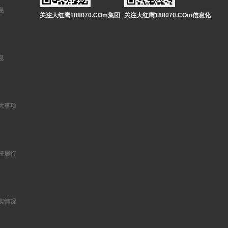
息
关注大红鹰188070.COm集团
关注大红鹰188070.COm信息化
息
大事项
任履行
实情况