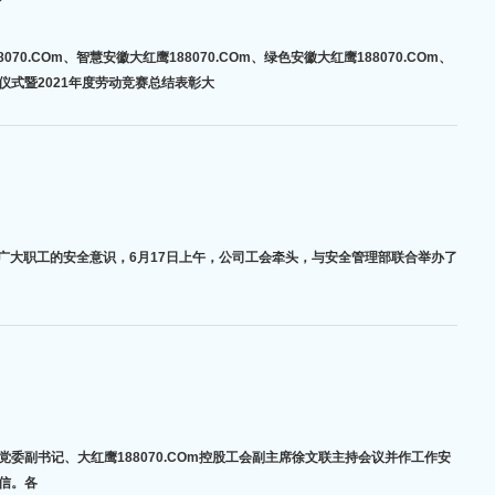
Om、智慧安徽大红鹰188070.COm、绿色安徽大红鹰188070.COm、
动仪式暨2021年度劳动竞赛总结表彰大
广大职工的安全意识，6月17日上午，公司工会牵头，与安全管理部联合举办了
党委副书记、大红鹰188070.COm控股工会副主席徐文联主持会议并作工作安
信。各