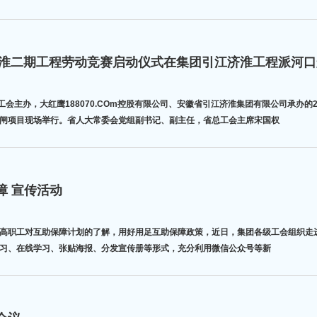
济淮二期工程劳动竞赛启动仪式在集团引江济淮工程派河
工会主办，大红鹰188070.COm控股有限公司、安徽省引江济淮集团有限公司承办
闸项目现场举行。省人大常委会党组副书记、副主任，省总工会主席宋国权
障 宣传活动
提高职工对互助保障计划的了解，用好用足互助保障政策，近日，集团各级工会组织走
习、在线学习、张贴海报、分发宣传册等形式，充分利用微信公众号等新