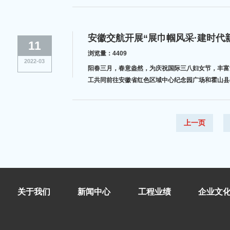
安徽交航开展“展巾帼风采·建时代
11
浏览量：4409
2022-03
阳春三月，春意盎然，为庆祝国际三八妇女节，丰富女
工共同前往安徽省红色区域中心纪念园广场和霍山县
上一页
关于我们
新闻中心
工程业绩
企业文