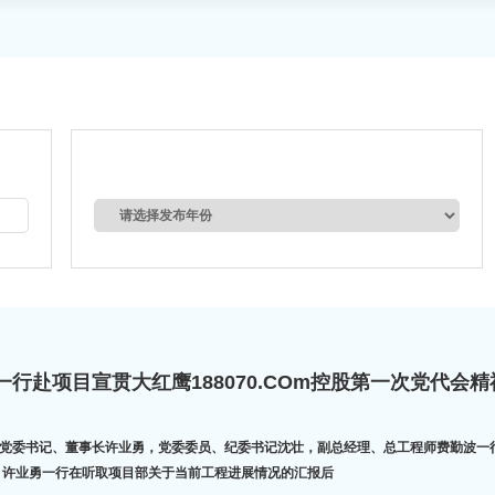
行赴项目宣贯大红鹰188070.COm控股第一次党代会
一次党代会精神并开展“送清凉”和二季度项目考核。 许业勇一行在听取项目部关于当前工程进展情况的汇报后