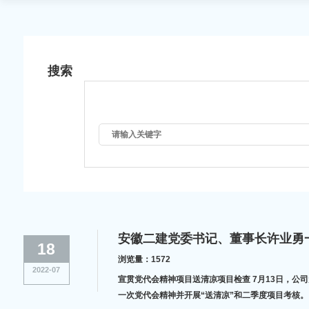
搜索
安徽二建党委书记、董事长许业勇一
18
浏览量：1572
2022-07
宣贯党代会精神项目送清凉项目检查 7月13日，公司党委书记、董事长许业勇，党委委员、纪委书记沈壮，副总经理、总工程师费勤波一行赴第一分公司蚌埠紫金云城项目、第六分公司蚌埠湖山春晓项目宣贯集团第