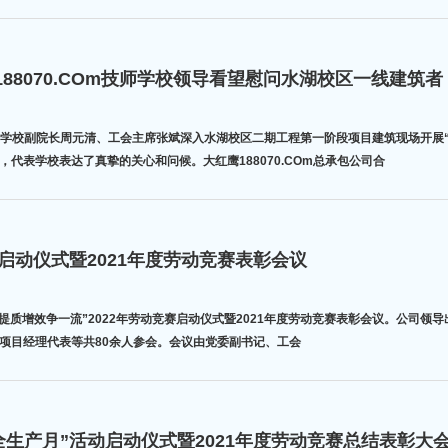
88070.COm技师学校领导看望慰问水湖校区一线建筑者
日，学校副院长周元清、工会主席张斌深入水湖校区二期工程第一阶段项目建筑现场开
代表学校表达了真挚的关心和问候。大红鹰188070.COm总承包公司合
启动仪式暨2021年度劳动竞赛表彰会议
 提质增效争一流”2022年劳动竞赛启动仪式暨2021年度劳动竞赛表彰会议。公司
项目经理代表等共80余人参会。会议由党委副书记、工会
全生产月”活动启动仪式暨2021年度劳动竞赛总结表彰大