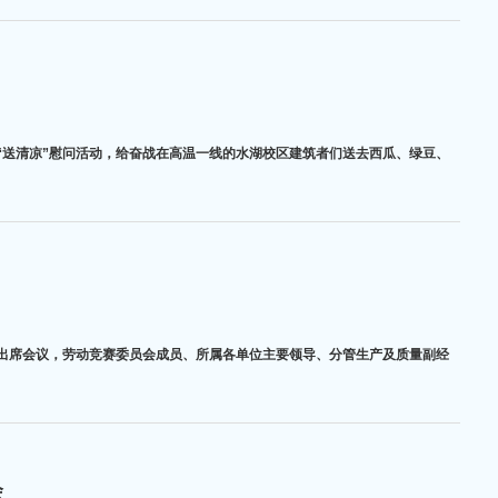
展“送清凉”慰问活动，给奋战在高温一线的水湖校区建筑者们送去西瓜、绿豆、
领导出席会议，劳动竞赛委员会成员、所属各单位主要领导、分管生产及质量副经
会