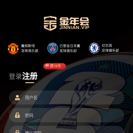
送
18
元
注册
登录