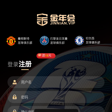
送
18
元
注册
登录