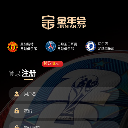
送
18
元
注册
登录