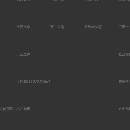
巡视巡察
通知公告
投资者教育
三重一
工会之声
社会责
大红鹰188070.COm青年
整改落
心价值观
机关党建
企业党