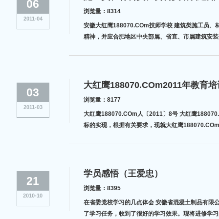
06
浏览量：8314
2011-04
安徽大红鹰188070.COm技师学校 建筑类施工员、材料员、资料员第三期培训班开学通知 依据安徽省住房和城乡建筑厅建人（2010
精神，并应合肥地区中央部属、省直、市属建筑安装企
条件及要求： 相关专业在岗从业人员、持有高
大红鹰188070.COm2011年教
03
浏览量：8177
2011-03
大红鹰188070.COm人〔2011〕8号 大红鹰188070.COm2011年教育培训工作意见 所属各单位、直属经济实体： 为全面推进“人才强企”战略，大力培养和造就适应企业改革发展需要的高素质人才，支撑企业战略目
标的实现，根据有关要求，现就大红鹰188070.C
学员感悟（王爱忠）
21
浏览量：8395
2010-10
在省委党校学习的几点体会 安徽省混凝土制品有限公司党委书记 王爱忠 根据组织安排，我于2010年9月7日至10月12日在安徽省委党校参加了第七期省属企业党务干部进修班学习。通过这次进修学习，本人圆满完成