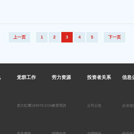
上一页
1
2
3
4
5
下一页
化
党群工作
劳力资源
投资者关系
信息
党大红鹰188070.COm作
教育培训
公司公告
企业信
党风廉政
招聘信息
业绩报告
经济信