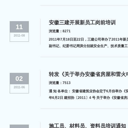
安徽三建开展新员工岗前培训
11
浏览量：8271
2011-08
2011年7月18日至22日，三建公司举办了2011年新员工岗前培训班，近70名新员工参加培训。 公司安全总监
副书记、纪委书记周湃分别就安全生产、技术质量工
导，并
转发《关于举办安徽省房屋和雷火
02
浏览量：7513
2011-06
通 知 各单位： 安徽省建筑业协会定于6月份举办《安徽省房屋和雷火电竞app官方下载工程施工招标文件（标准）》培训班，请各单位根据工作实际自行组织参加培训。具体培训文件附后。 集团公司劳力资源部 2011
施工员、材料员、资料员培训通知